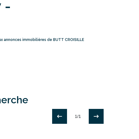
 -
aux annonces immobilières de BUTT CROISILLE
herche
1/1