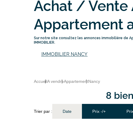
Achat / Vente
Appartement a
Sur notre site consultez les annonces immobilière de
IMMOBILIER.
IMMOBILIER NANCY
Accueil
A vendre
Appartement
Nancy
8 bie
Trier par :
Date
Prix -/+
Pri