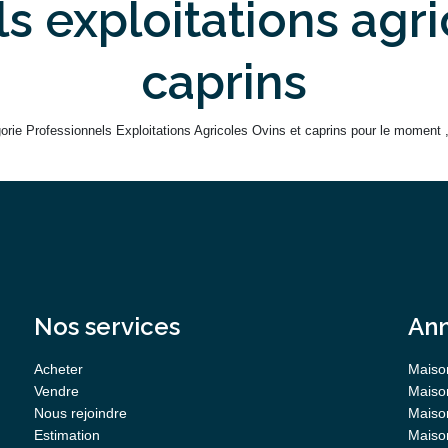
s exploitations agri
caprins
ie Professionnels Exploitations Agricoles Ovins et caprins pour le moment , p
Nos services
Ann
Acheter
Maiso
Vendre
Maiso
Nous rejoindre
Maison
Estimation
Maiso