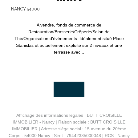
NANCY 54000
A vendre, fonds de commerce de
Restauration/Brasserie/Crêperie/Salon de
Thé/Organisation d'événements. Idéalement situé Place
Stanislas et actuellement exploité sur 2 niveaux et une
terrasse avec...
Affichage des informations légales : BUTT CROISILLE
IMMOBILIER - Nancy | Raison sociale : BUTT CROISILLE
IMMOBILIER | Adresse siège social : 15 avenue du 20ème
Corps - 54000 Nancy | Siret : 79442335000048 | RCS : Nancy