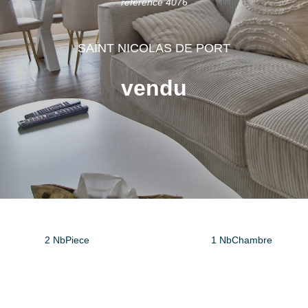
référence 4076
SAINT NICOLAS DE PORT
vendu
2 NbPiece
1 NbChambre