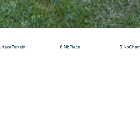
urfaceTerrain
8 NbPiece
5 NbCham