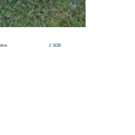
bre
2 SDB