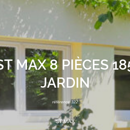
T MAX 8 PIÈCES 1
JARDIN
référence 322
ST MAX