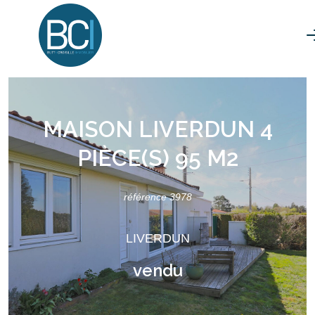
MAISON LIVERDUN 4
PIÈCE(S) 95 M2
référence 3978
LIVERDUN
vendu