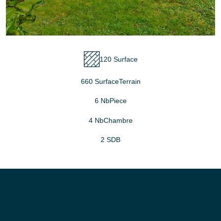
120 Surface
660 SurfaceTerrain
6 NbPiece
4 NbChambre
2 SDB