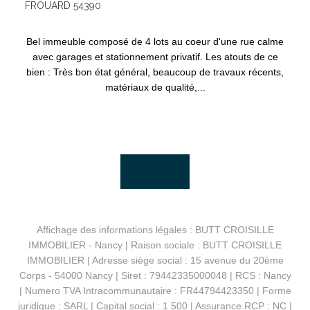
FROUARD 54390
Bel immeuble composé de 4 lots au coeur d'une rue calme
avec garages et stationnement privatif. Les atouts de ce
bien : Très bon état général, beaucoup de travaux récents,
matériaux de qualité,...
Affichage des informations légales : BUTT CROISILLE
IMMOBILIER - Nancy | Raison sociale : BUTT CROISILLE
IMMOBILIER | Adresse siège social : 15 avenue du 20ème
Corps - 54000 Nancy | Siret : 79442335000048 | RCS : Nancy
| Numero TVA Intracommunautaire : FR44794423350 | Forme
juridique : SARL | Capital social : 1 500 | Assurance RCP : NC |