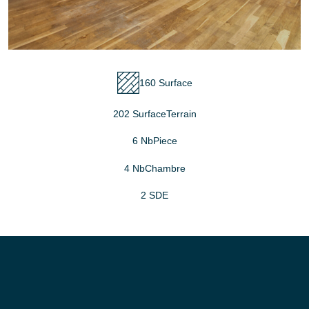
160 Surface
202 SurfaceTerrain
6 NbPiece
4 NbChambre
2 SDE